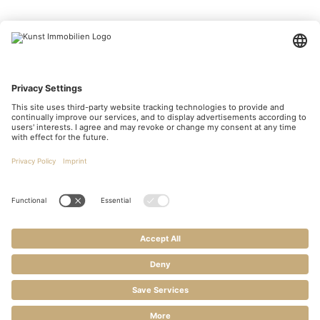
Kunst Immobilien
Cramerstr. 16/17
27749 Delmenhorst
KONTAKT
Telefon:
04221 9985826
E-Mail:
info@kunst-immobilien.de
HIER FINDEN SIE UNS
We need your consent to load the
Google Maps service!
We use a third party service to embed map